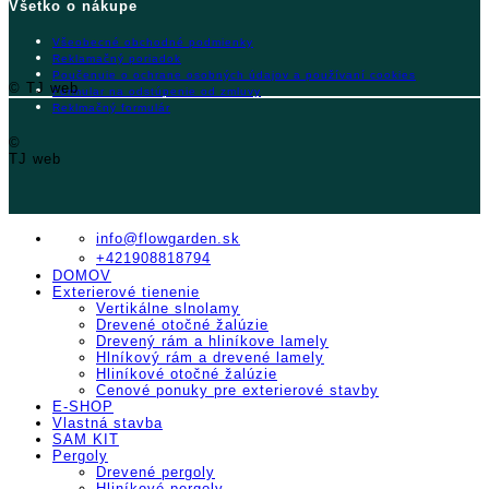
Všetko o nákupe
Všeobecné obchodné podmienky
Reklamačný poriadok
Poučenuie o ochrane osobných údajov a používaní cookies
© TJ web
Formular na odstúpenie od zmluvy
Reklmačný formulár
©
TJ web
info@flowgarden.sk
+421908818794
DOMOV
Exterierové tienenie
Vertikálne slnolamy
Drevené otočné žalúzie
Drevený rám a hliníkove lamely
Hlníkový rám a drevené lamely
Hliníkové otočné žalúzie
Cenové ponuky pre exterierové stavby
E-SHOP
Vlastná stavba
SAM KIT
Pergoly
Drevené pergoly
Hliníkové pergoly