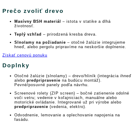
Prečo zvoliť drevo
Masívny BSH materiál
– istota v statike a dlhá
životnosť.
Teplý vzhľad
– prirodzená kresba dreva.
Slnolamy na požiadanie
– otočné žalúzie integrujeme
hneď, alebo pergolu pripravíme na neskoršie doplnenie.
Získať cenovú ponuku
Doplnky
Otočné žalúzie (slnolamy) – drevo/hliník (integrácia ihneď
alebo
predpripravenie
na budúcu montáž).
Pevné/posuvné panely podľa návrhu.
Screenové rolety (ZIP screen) – bočné zatienenie odolné
voči vetru; vedenie v koľajniciach, manuálne alebo
motorické ovládanie. Integrované už pri výrobe alebo
predpripravenie
(vedenia, elektro).
Odvodnenie, lemovanie a oplechovanie napojenia na
fasádu.