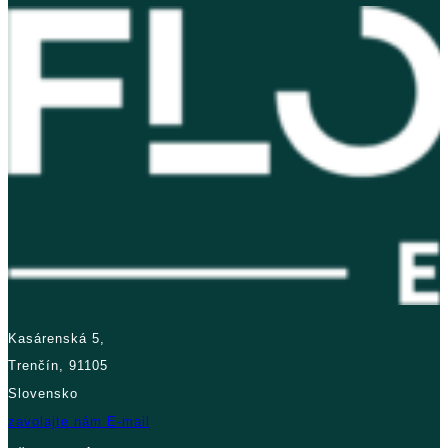
Kasárenská 5,
Trenčín, 91105
Slovensko
zavolajte nám
E-mail