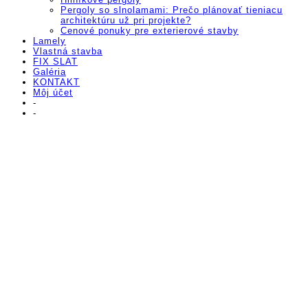
Pergoly so slnolamami: Prečo plánovať tieniacu
architektúru už pri projekte?
Cenové ponuky pre exterierové stavby
Lamely
Vlastná stavba
FIX SLAT
Galéria
KONTAKT
Môj účet
-
-