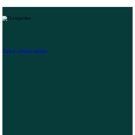
Drevené pergoly
Získať cenovú ponuku