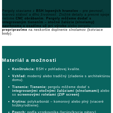
Pergoly staviame z
BSH lepených hranolov
– pre pevnosť,
tvarovú stálosť a dlhú životnosť. Zložité detaily a presné spoje
riešime
CNC obrábaním
.
Pergoly môžeme dodať s
integrovaným tienením – otočné žalúzie (slnolamy)
navrhneme a osadíme už pri výrobe
alebo pergolu
prepripravíme
na neskoršie doplnenie slnolamov (kotviace
body).
Materiál a možnosti
Konštrukcia:
BSH v pohľadovej kvalite.
Vzhľad:
moderný alebo tradičný (zladenie s architektúrou
domu).
Tienenie:
Tienenie:
pergolu môžeme dodať s
integrovanými otočnými žalúziami (slnolamami)
alebo
so
screenovými roletami (ZIP screen)
Krytina:
polykarbonát – komorový alebo plný (viaceré
hrúbky/odtiene).
Povrch:
podľa vzorkovníka (lazúry/krycie nátery).