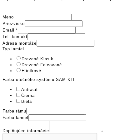
Meno
Priezvisko
Email
*
Tel. kontakt
Adresa montáže
Typ lamiel
Drevené Klasik
Drevené Falcované
Hliníkové
Farba otočného systému SAM KIT
Antracit
Čierna
Biela
Farba rámu
Farba lamiel
Doplňujúce informácie