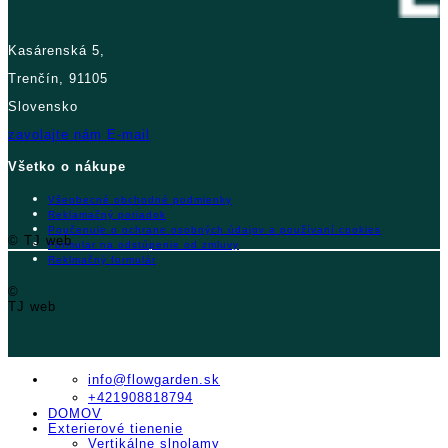
Kasárenská 5,
Trenčín, 91105
Slovensko
zavolajte nám
E-mail
Všetko o nákupe
Všeobecné obchodné podmienky
Reklamačný poriadok
Poučenuie o ochrane osobných údajov a používaní cookies
© TJ web
Formular na odstúpenie od zmluvy
Reklmačný formulár
©
TJ web
info@flowgarden.sk
+421908818794
DOMOV
Exterierové tienenie
Vertikálne slnolamy