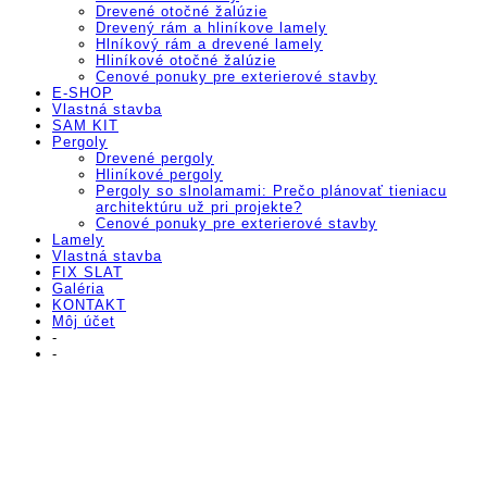
Drevené otočné žalúzie
Drevený rám a hliníkove lamely
Hlníkový rám a drevené lamely
Hliníkové otočné žalúzie
Cenové ponuky pre exterierové stavby
E-SHOP
Vlastná stavba
SAM KIT
Pergoly
Drevené pergoly
Hliníkové pergoly
Pergoly so slnolamami: Prečo plánovať tieniacu
architektúru už pri projekte?
Cenové ponuky pre exterierové stavby
Lamely
Vlastná stavba
FIX SLAT
Galéria
KONTAKT
Môj účet
-
-