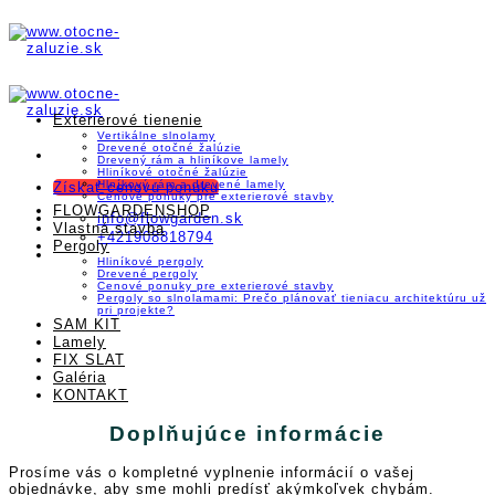
Skip
to
content
Exterierové tienenie
Vertikálne slnolamy
Drevené otočné žalúzie
Drevený rám a hliníkove lamely
Hliníkové otočné žalúzie
Hlníkový rám a drevené lamely
Získať cenovu ponuku
Cenové ponuky pre exterierové stavby
FLOWGARDENSHOP
info@flowgarden.sk
Vlastná stavba
+421908818794
Pergoly
Hliníkové pergoly
Drevené pergoly
Cenové ponuky pre exterierové stavby
Pergoly so slnolamami: Prečo plánovať tieniacu architektúru už
pri projekte?
SAM KIT
Lamely
FIX SLAT
Galéria
KONTAKT
Doplňujúce informácie
Prosíme vás o kompletné vyplnenie informácií o vašej
objednávke, aby sme mohli predísť akýmkoľvek chybám.